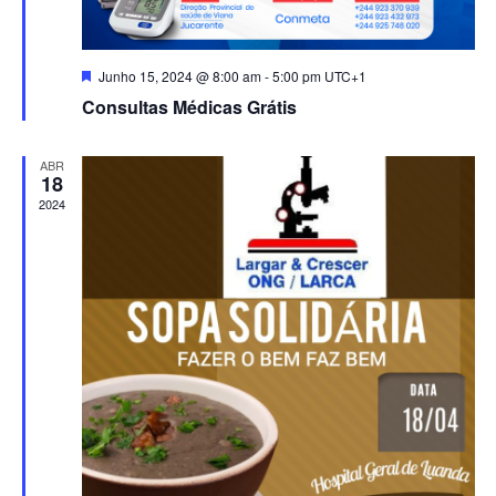
Destaque
Junho 15, 2024 @ 8:00 am
-
5:00 pm
UTC+1
Consultas Médicas Grátis
ABR
18
2024