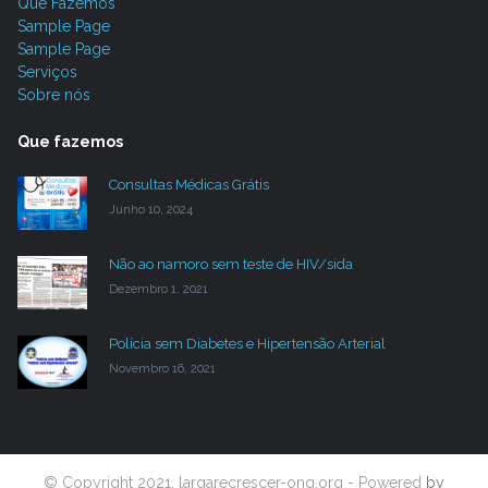
Que Fazemos
Sample Page
Sample Page
Serviços
Sobre nós
Que fazemos
Consultas Médicas Grátis
Junho 10, 2024
Não ao namoro sem teste de HIV/sida
Dezembro 1, 2021
Polícia sem Diabetes e Hipertensão Arterial
Novembro 16, 2021
© Copyright 2021. largarecrescer-ong.org - Powered
by