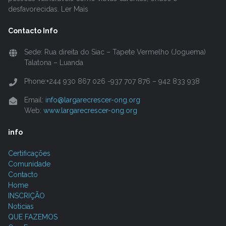
desfavorecidas. Ler Mais
Contacto Info
Sede: Rua direita do Siac – Tapete Vermelho (Joguema)
Talatona – Luanda
Phone:+244 930 867 026 -937 707 876 – 942 833 938
Email:
info@largarecrescer-ong.org
Web:
www.largarecrescer-ong.org
info
Certificações
Comunidade
Contacto
Home
INSCRIÇÃO
Noticias
QUE FAZEMOS