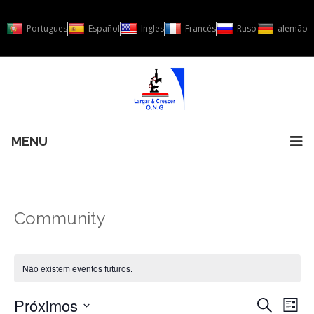
Portugues
Español
Ingles
Francés
Ruso
alemão
MENU
Community
Não existem eventos futuros.
Próximos
Naveg
Na
PESQUISA
LISTA