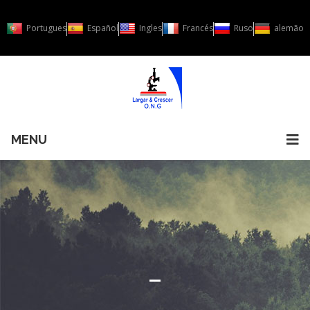
Portugues
Español
Ingles
Francés
Ruso
alemão
MENU
-