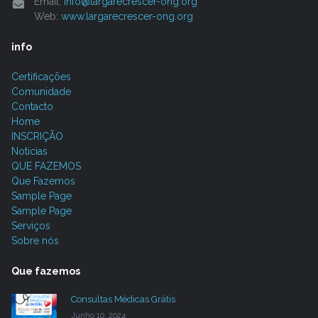
Email:
info@largarecrescer-ong.org
Web:
www.largarecrescer-ong.org
info
Certificações
Comunidade
Contacto
Home
INSCRIÇÃO
Noticias
QUE FAZEMOS
Que Fazemos
Sample Page
Sample Page
Serviços
Sobre nós
Que fazemos
Consultas Médicas Grátis
Junho 10, 2024