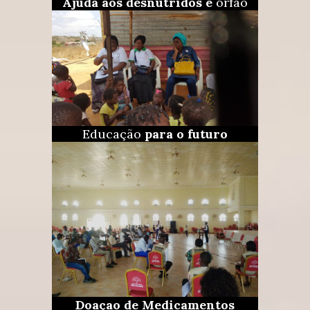
Ajuda aos desnutridos e
órfão
Educação
para o futuro
Doaçao de Medicamentos