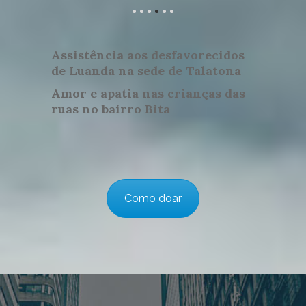
Assistência aos desfavorecidos
de Luanda na sede de Talatona
Amor e apatia nas crianças das
ruas no bairro Bita
Como doar