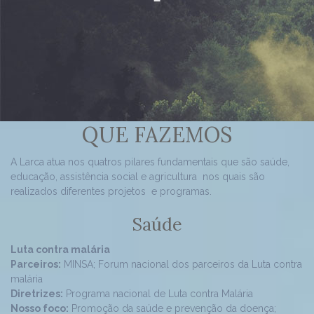
-
QUE FAZEMOS
A Larca atua nos quatros pilares fundamentais que são saúde,
educação, assistência social e agricultura nos quais são
realizados diferentes projetos e programas.
Saúde
Luta contra malária
Parceiros:
MINSA; Forum nacional dos parceiros da Luta contra
malária
Diretrizes:
Programa nacional de Luta contra Malária
Nosso foco:
Promoção da saúde e prevenção da doença;