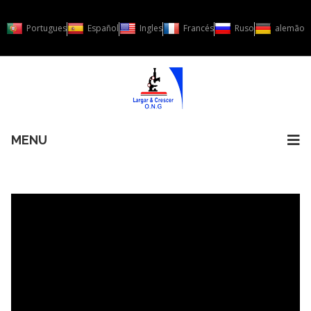
Portugues
Español
Ingles
Francés
Ruso
alemão
MENU