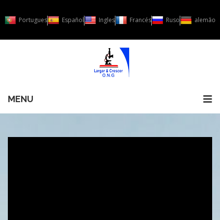
Portugues
Español
Ingles
Francés
Ruso
alemão
MENU