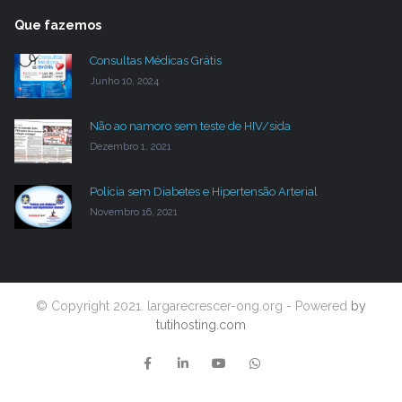
Que fazemos
Consultas Médicas Grátis
Junho 10, 2024
Não ao namoro sem teste de HIV/sida
Dezembro 1, 2021
Polícia sem Diabetes e Hipertensão Arterial
Novembro 16, 2021
© Copyright 2021. largarecrescer-ong.org - Powered
by
tutihosting.com