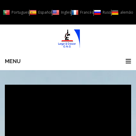
Portugues
Español
Ingles
Francés
Ruso
alemão
MENU