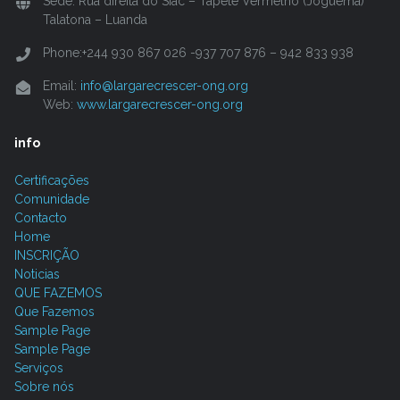
Sede: Rua direita do Siac – Tapete Vermelho (Joguema)
Talatona – Luanda
Phone:+244 930 867 026 -937 707 876 – 942 833 938
Email:
info@largarecrescer-ong.org
Web:
www.largarecrescer-ong.org
info
Certificações
Comunidade
Contacto
Home
INSCRIÇÃO
Noticias
QUE FAZEMOS
Que Fazemos
Sample Page
Sample Page
Serviços
Sobre nós