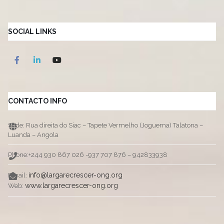
SOCIAL LINKS
CONTACTO INFO
Sede: Rua direita do Siac – Tapete Vermelho (Joguema) Talatona –
Luanda – Angola
Phone:+244 930 867 026 -937 707 876 – 942833938
info@largarecrescer-ong.org
Email:
www.largarecrescer-ong.org
Web: