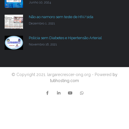
Junho 10, 2024
Não ao namoro sem teste de HIV/sida
Dezembro 1, 2021
Polícia sem Diabetes e Hipertensão Arterial
Novembro 16, 2021
© Copyright 2021. largarecrescer-ong.org - Powered
by
tutihosting.com