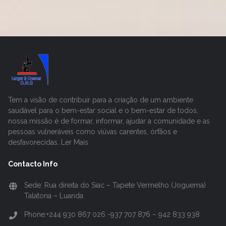
Tem a visão de contribuir para a criação de um ambiente
saudável para o bem-estar social e o bem-estar de todos,
nossa missão é de formar, informar, ajudar a comunidade e as
pessoas vulneráveis como viúvas carentes, órfãos e
desfavorecidas. Ler Mais
Contacto Info
Sede: Rua direita do Siac – Tapete Vermelho (Joguema)
Talatona – Luanda
Phone:+244 930 867 026 -937 707 876 – 942 833 938