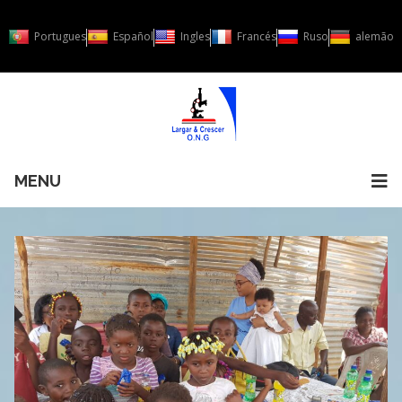
Portugues
Español
Ingles
Francés
Ruso
alemão
MENU