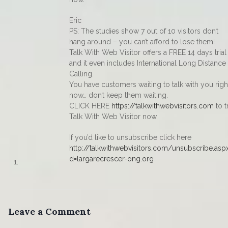
Eric
PS: The studies show 7 out of 10 visitors don’t
hang around – you can’t afford to lose them!
Talk With Web Visitor offers a FREE 14 days trial
and it even includes International Long Distance
Calling.
You have customers waiting to talk with you righ
now… don’t keep them waiting.
CLICK HERE
https://talkwithwebvisitors.com
to t
Talk With Web Visitor now.
If you’d like to unsubscribe click here
http://talkwithwebvisitors.com/unsubscribe.asp
d=largarecrescer-ong.org
Leave a Comment