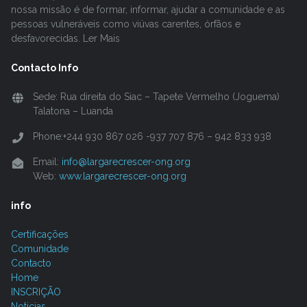
nossa missão é de formar, informar, ajudar a comunidade e as
pessoas vulneráveis como viúvas carentes, órfãos e
desfavorecidas. Ler Mais
Contacto Info
Sede: Rua direita do Siac – Tapete Vermelho (Joguema)
Talatona – Luanda
Phone:+244 930 867 026 -937 707 876 – 942 833 938
Email:
info@largarecrescer-ong.org
Web:
www.largarecrescer-ong.org
info
Certificações
Comunidade
Contacto
Home
INSCRIÇÃO
Noticias