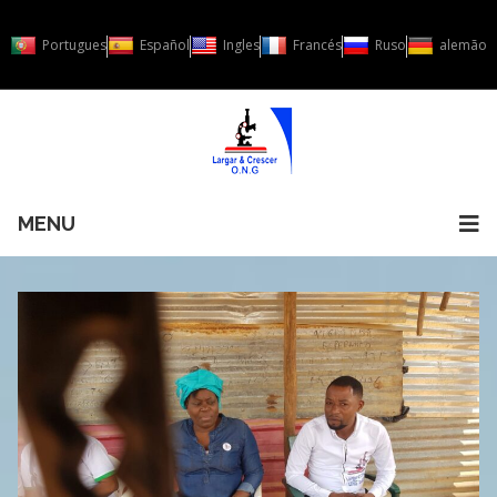
Portugues
Español
Ingles
Francés
Ruso
alemão
MENU