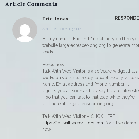
Article Comments
Eric Jones
RESPOND
ABRIL 24, 2021 1:57 PM
Hi, my name is Eric and I’m betting you’d like yo
website largarecrescer-ong.org to generate mo
leads.
Here’s how:
Talk With Web Visitor is a software widget that’s
works on your site, ready to capture any visitor’s
Name, Email address and Phone Number. It
signals you as soon as they say they’re interest
– so that you can talk to that lead while they’re
still there at largarecrescer-ong.org.
Talk With Web Visitor – CLICK HERE
https://talkwithwebvisitors.com
for a live demo
now.