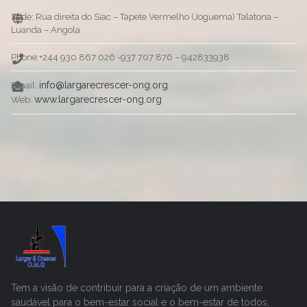
Sede: Rua direita do Siac – Tapete Vermelho (Joguema) Talatona –
Luanda – Angola
Phone:+244 930 867 026 -937 707 876 – 942833938
info@largarecrescer-ong.org
Email:
www.largarecrescer-ong.org
Web:
Tem a visão de contribuir para a criação de um ambiente
saudável para o bem-estar social e o bem-estar de todos,