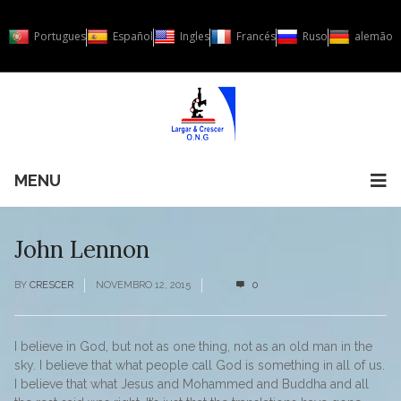
Portugues
Español
Ingles
Francés
Ruso
alemão
MENU
John Lennon
BY
CRESCER
NOVEMBRO 12, 2015
0
I believe in God, but not as one thing, not as an old man in the
sky. I believe that what people call God is something in all of us.
I believe that what Jesus and Mohammed and Buddha and all