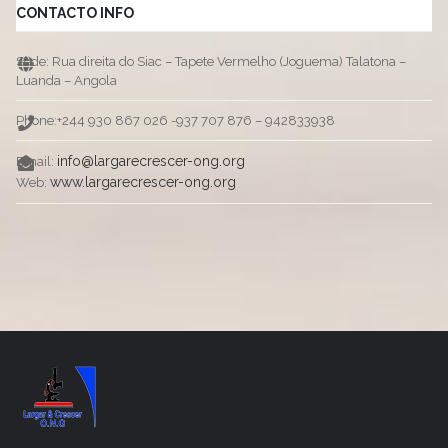
CONTACTO INFO
Sede: Rua direita do Siac – Tapete Vermelho (Joguema) Talatona –
Luanda – Angola
Phone:+244 930 867 026 -937 707 876 – 942833938
info@largarecrescer-ong.org
Email:
www.largarecrescer-ong.org
Web: