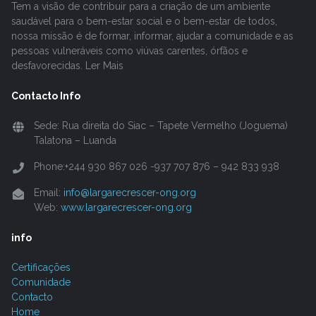
Tem a visão de contribuir para a criação de um ambiente
saudável para o bem-estar social e o bem-estar de todos,
nossa missão é de formar, informar, ajudar a comunidade e as
pessoas vulneráveis como viúvas carentes, órfãos e
desfavorecidas. Ler Mais
Contacto Info
Sede: Rua direita do Siac – Tapete Vermelho (Joguema)
Talatona – Luanda
Phone:+244 930 867 026 -937 707 876 – 942 833 938
Email:
info@largarecrescer-ong.org
Web:
www.largarecrescer-ong.org
info
Certificações
Comunidade
Contacto
Home